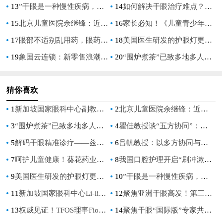
13
”干眼是一种慢性疾病，需要经过系统管理和长期治疗“刘祖国教授谈干眼治疗
14
如何解决干眼治疗难点？拒接盲目用药，抗炎治疗是关键！
15
北京儿童医院余继锋：近视防控不是选择题，而是必答题
16
家长必知！《儿童青少年近视防控白皮书》揭秘近视防控新趋势
17
眼部不适别乱用药，眼药水你真的用对了吗？
18
美国医生研发的护眼灯更好吗？
19
象国云连锁：新零售浪潮的领航者，邀您共创价值新高地
20
“围炉煮茶”已致多地多人中毒，“围炉煮茶”是饮茶文化的崛起吗？
猜你喜欢
1
新加坡国家眼科中心副教授Yu-chi Liu：抗炎治疗，打破干眼症恶性循环
2
北京儿童医院余继锋：近视防控不是选择题，而是必答题
3
“围炉煮茶”已致多地多人中毒，“围炉煮茶”是饮茶文化的崛起吗？
4
瞿佳教授谈“五方协同”：如何打出中国近视防控组合拳？
5
解码干眼精准诊疗——兹润上市五周年暨眼健康病例分享会在全国眼科年会期间盛大举行
6
吕帆教授：以多方协同与全流程管理守护儿童青少年清晰视界
7
呵护儿童健康！葵花药业荣获“企业社会责任行业典范奖”
8
我国口腔护理开启“刷冲漱”三维净护时代
9
美国医生研发的护眼灯更好吗？
10
”干眼是一种慢性疾病，需要经过系统管理和长期治疗“刘祖国教授谈干眼治疗
11
新加坡国家眼科中心Li-lian Foo：儿童青少年近视防控得核心目标是阻止孩子进入 “高度近视危险区”
12
聚焦亚洲干眼高发！第三届TFOS China解锁精准防治新路径
13
权威见证！TFOS理事Fiona：让世界看见中国干眼的崛起力量
14
聚焦干眼“国际版”专家共识，聆听眼表疾病全球之声