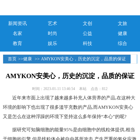
新闻资讯
艺术
文创
文旅
名家
时尚
公益
健康
教育
娱乐
科技
综合
首页
>>
健康
>> AMYKON安美心，历史的沉淀，品质的保证
AMYKON安美心，历史的沉淀，品质的保证
时间：2023-01-11 13:46:54
本站
点击：812
近年来市面上出现了越来越多补充人体营养的产品,在这种大
环境的影响下也出现了很多滥竽充数的产品,而AMYKON安美心
又是怎么在这种浮躁的环境下坚持这么多年保持“本心”的呢?
据研究可知脑细胞的能量95%是由细胞中的线粒体提供,相当
于细胞的引擎,但是线粒体会被自由基所攻击,产生严重的氧化应激