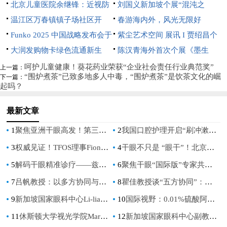
展【游心造境】
北京儿童医院余继锋：近视防
开幕
员会 第一次全体会议在望江县
刘国义新加坡个展“混沌之
控不是选择题，而是必答题
温江区万春镇镇子场社区开
召开
上”开幕：用超现实语言重构东
春游海内外，风光无限好
展“分类绿色低碳，共建地球家
Funko 2025 中国战略发布会于
方灵性美学
紫尘艺术空间 展讯 I 贾绍昌个
园”垃圾分类宣传活动
深圳璀璨启航
大润发购物卡绿色流通新生
展《花间术语》
陈汉青海外首次个展《墨生
态：京卡收以规范化服务破解资
长》亮相新加坡
呵护儿童健康！葵花药业荣获“企业社会责任行业典范奖”
上一篇：
“围炉煮茶”已致多地多人中毒，“围炉煮茶”是饮茶文化的崛
下一篇：
源浪费难题
起吗？
最新文章
1
聚焦亚洲干眼高发！第三届TFOS China解锁精准防治新路径
2
我国口腔护理开启“刷冲漱”三维净护时代
3
权威见证！TFOS理事Fiona：让世界看见中国干眼的崛起力量
4
干眼不只是 “眼干”！北京同仁医院袁进教授解读公共健康新挑战
5
解码干眼精准诊疗——兹润上市五周年暨眼健康病例分享会在全国眼科年会期间盛大举行
6
聚焦干眼“国际版”专家共识，聆听眼表疾病全球之声
7
吕帆教授：以多方协同与全流程管理守护儿童青少年清晰视界
8
瞿佳教授谈“五方协同”：如何打出中国近视防控组合拳？
9
新加坡国家眼科中心Li-lian Foo：儿童青少年近视防控得核心目标是阻止孩子进入 “高度近视危险区”
10
国际视野：0.01%硫酸阿托品滴眼液为中国儿童近视防控提供安全有效的治疗选择
11
休斯顿大学视光学院Mark A.Bullimore教授：儿童青少年近视防控，每一个屈光度都重要
12
新加坡国家眼科中心副教授Yu-chi Liu：抗炎治疗，打破干眼症恶性循环