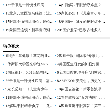
13
”干眼是一种慢性疾病，需要经过系统管理和长期治疗“刘祖国教授谈干眼治疗
14
如何解决干眼治疗难点？拒接盲目用药，抗炎治疗是关键！
15
北京儿童医院余继锋：近视防控不是选择题，而是必答题
16
家长必知！《儿童青少年近视防控白皮书》揭秘近视防控新趋势
17
眼部不适别乱用药，眼药水你真的用对了吗？
18
美国医生研发的护眼灯更好吗？
19
象国云连锁：新零售浪潮的领航者，邀您共创价值新高地
20
“围炉煮茶”已致多地多人中毒，“围炉煮茶”是饮茶文化的崛起吗？
猜你喜欢
1
呵护儿童健康！葵花药业荣获“企业社会责任行业典范奖”
2
聚焦干眼“国际版”专家共识，聆听眼表疾病全球之声
3
休斯顿大学视光学院Mark A.Bullimore教授：儿童青少年近视防控，每一个屈光度都重要
4
美国医生研发的护眼灯更好吗？
5
国际视野：0.01%硫酸阿托品滴眼液为中国儿童近视防控提供安全有效的治疗选择
6
我国口腔护理开启“刷冲漱”三维净护时代
7
”干眼是一种慢性疾病，需要经过系统管理和长期治疗“刘祖国教授谈干眼治疗
8
AMYKON安美心，历史的沉淀，品质的保证
9
家长必知！《儿童青少年近视防控白皮书》揭秘近视防控新趋势
10
象国云连锁：新零售浪潮的领航者，邀您共创价值新高地
11
眼部不适别乱用药，眼药水你真的用对了吗？
12
瞿佳教授谈“五方协同”：如何打出中国近视防控组合拳？
13
解码干眼精准诊疗——兹润上市五周年暨眼健康病例分享会在全国眼科年会期间盛大举行
14
聚焦亚洲干眼高发！第三届TFOS China解锁精准防治新路径