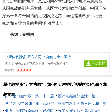
童青少年的眼健康，更是为国家长远的人口健康素质奠基。
从国家战略到基层实践，从医学技术到教育创新，中国正在
探索一条符合国情的近视防控之路，而这需要政府、社会、
家庭和专业力量的共同“迎难而上”。
来源：光明网
《瞿佳教授谈“五方协同”：如何打出中国近视防控组合拳？》
下载文档
将本文的Word文档下载到电脑，方便收藏和打印
推荐度：
瞿佳教授谈“五方协同”：如何打出中国近视防控组合拳？相
关文章
向新聚力启华章！第二十一届
设计点亮美好生活：第二十一
文博会中芬设计园分会场开幕
紫尘艺术空 展讯 I 李宏斌作品
届文博会中芬设计园分会场即将
安庆市总工会第六届女职工委
展【游心造境】
北京儿童医院余继锋：近视防
开幕
员会 第一次全体会议在望江县
刘国义新加坡个展“混沌之