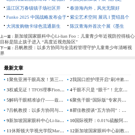
控不是选择题，而是必答题
温江区万春镇镇子场社区开
召开
上”开幕：用超现实语言重构东
春游海内外，风光无限好
展“分类绿色低碳，共建地球家
Funko 2025 中国战略发布会于
方灵性美学
紫尘艺术空间 展讯 I 贾绍昌个
园”垃圾分类宣传活动
深圳璀璨启航
大润发购物卡绿色流通新生
展《花间术语》
陈汉青海外首次个展《墨生
态：京卡收以规范化服务破解资
长》亮相新加坡
新加坡国家眼科中心Li-lian Foo：儿童青少年近视防控得核心
上一篇：
目标是阻止孩子进入 “高度近视危险区”
源浪费难题
吕帆教授：以多方协同与全流程管理守护儿童青少年清晰视
下一篇：
界
最新文章
1
聚焦亚洲干眼高发！第三届TFOS China解锁精准防治新路径
2
我国口腔护理开启“刷冲漱”三维净护时代
3
权威见证！TFOS理事Fiona：让世界看见中国干眼的崛起力量
4
干眼不只是 “眼干”！北京同仁医院袁进教授解读公共健康新挑战
5
解码干眼精准诊疗——兹润上市五周年暨眼健康病例分享会在全国眼科年会期间盛大举行
6
聚焦干眼“国际版”专家共识，聆听眼表疾病全球之声
7
吕帆教授：以多方协同与全流程管理守护儿童青少年清晰视界
8
瞿佳教授谈“五方协同”：如何打出中国近视防控组合拳？
9
新加坡国家眼科中心Li-lian Foo：儿童青少年近视防控得核心目标是阻止孩子进入 “高度近视危险区”
10
国际视野：0.01%硫酸阿托品滴眼液为中国儿童近视防控提供安全有效的治疗选择
11
休斯顿大学视光学院Mark A.Bullimore教授：儿童青少年近视防控，每一个屈光度都重要
12
新加坡国家眼科中心副教授Yu-chi Liu：抗炎治疗，打破干眼症恶性循环