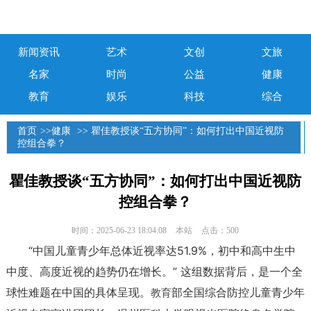
新闻资讯
艺术
文创
文旅
名家
时尚
公益
健康
教育
娱乐
科技
综合
首页
>>
健康
>> 瞿佳教授谈“五方协同”：如何打出中国近视防
控组合拳？
瞿佳教授谈“五方协同”：如何打出中国近视防
控组合拳？
时间：2025-06-23 18:04:08
本站
点击：500
“中国儿童青少年总体近视率达51.9%，初中和高中生中
中度、高度近视的趋势仍在增长。” 这组数据背后，是一个全
球性难题在中国的具体呈现。
部全国综合防控儿童青少年
教育