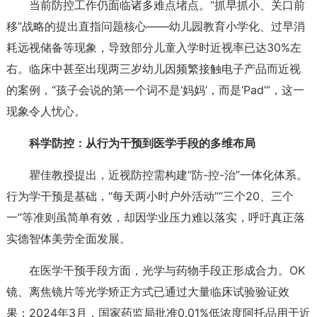
当前防控工作仍面临诸多难点堵点。“抓早抓小、关口前
移”战略的提出直指问题核心——幼儿园教育小学化、过早消
耗远视储备等现象，导致部分儿童入学时近视率已达30%左
右。临床中甚至出现两三岁幼儿因频繁接触电子产品而近视
的案例，“孩子会说的第一个词不是‘妈妈’，而是‘Pad’”，这一
现象令人忧心。
科学防控：从行为干预到医学手段的多维布局
瞿佳教授提出，近视防控需构建“防-控-治”一体化体系。
行为学干预是基础，“每天两小时户外活动”“三个20、三个
一”等准则虽简单有效，却因学业压力难以落实，呼吁真正落
实德智体美劳全面发展。
在医学干预手段方面，光学与药物手段正形成合力。OK
镜、离焦镜片等光学矫正方式已通过大量临床试验验证效
果；2024年3月，国家药监局批准0.01%低浓度阿托品用于近