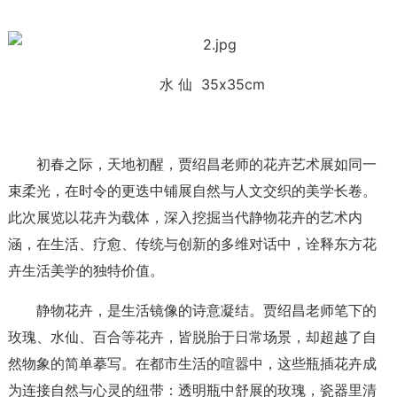
水 仙 35x35cm
初春之际，天地初醒，贾绍昌老师的花卉艺术展如同一
束柔光，在时令的更迭中铺展自然与人文交织的美学长卷。
此次展览以花卉为载体，深入挖掘当代静物花卉的艺术内
涵，在生活、疗愈、传统与创新的多维对话中，诠释东方花
卉生活美学的独特价值。
静物花卉，是生活镜像的诗意凝结。贾绍昌老师笔下的
玫瑰、水仙、百合等花卉，皆脱胎于日常场景，却超越了自
然物象的简单摹写。在都市生活的喧嚣中，这些瓶插花卉成
为连接自然与心灵的纽带：透明瓶中舒展的玫瑰，瓷器里清