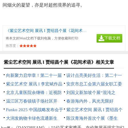
间烟火的凝望，亦是对超然境界的追寻。
《紫尘艺术空间 展讯 I 贾绍昌个展《花间术语》》
下载文档
将本文的Word文档下载到电脑，方便收藏和打印
推荐度：
紫尘艺术空间 展讯 I 贾绍昌个展《花间术语》相关文章
向新聚力启华章！第二十一届
设计点亮美好生活：第二十一
文博会中芬设计园分会场开幕
紫尘艺术空 展讯 I 李宏斌作品
届文博会中芬设计园分会场即将
安庆市总工会第六届女职工委
展【游心造境】
北京儿童医院余继锋：近视防
开幕
员会 第一次全体会议在望江县
刘国义新加坡个展“混沌之
控不是选择题，而是必答题
温江区万春镇镇子场社区开
召开
上”开幕：用超现实语言重构东
春游海内外，风光无限好
展“分类绿色低碳，共建地球家
Funko 2025 中国战略发布会于
方灵性美学
紫尘艺术空间 展讯 I 贾绍昌个
园”垃圾分类宣传活动
深圳璀璨启航
大润发购物卡绿色流通新生
展《花间术语》
陈汉青海外首次个展《墨生
态：京卡收以规范化服务破解资
长》亮相新加坡
《DAYDREAM》：55位艺术家携手，在伦敦展开现实与幻
上一篇：