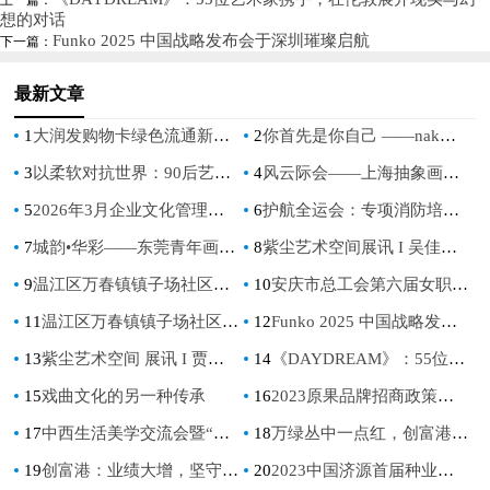
想的对话
源浪费难题
Funko 2025 中国战略发布会于深圳璀璨启航
下一篇：
最新文章
1
大润发购物卡绿色流通新生态：京卡收以规范化服务破解资源浪费难题
2
你首先是你自己 ——nak倡导“停下来·悦享自己”的香氛生活哲学
3
以柔软对抗世界：90后艺术家杨悉圣儿专访
4
风云际会——上海抽象画会成立二十五周年图片简史
5
2026年3月企业文化管理师考试报名公告，引领职业新趋势！
6
护航全运会：专项消防培训筑牢省医防火墙
7
城韵•华彩——东莞青年画家美术作品联展开展
8
紫尘艺术空间展讯 I 吴佳芮【云纹漫卷处】坦培拉作品展
9
温江区万春镇镇子场社区开展“分类齐参与，志愿百日行”垃圾分类宣传活动
10
安庆市总工会第六届女职工委员会 第一次全体会议在望江县召开
11
温江区万春镇镇子场社区开展“分类绿色低碳，共建地球家园”垃圾分类宣传活动
12
Funko 2025 中国战略发布会于深圳璀璨启航
13
紫尘艺术空间 展讯 I 贾绍昌个展《花间术语》
14
《DAYDREAM》：55位艺术家携手，在伦敦展开现实与幻想的对话
15
戏曲文化的另一种传承
16
2023原果品牌招商政策扶持拉满，虚位以待
17
中西生活美学交流会暨“今唐”瓷器品牌发布会
18
万绿丛中一点红，创富港如何点亮联合办公？| 年报解读
19
创富港：业绩大增，坚守战略定力，打造行业长跑型选手
20
2023中国济源首届种业菜花节暨王屋种谷论坛活动开幕