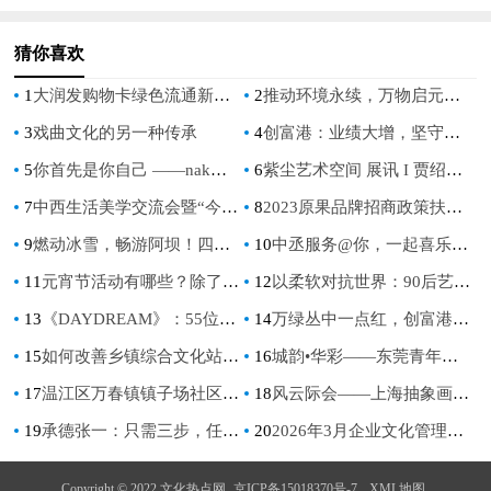
猜你喜欢
1
大润发购物卡绿色流通新生态：京卡收以规范化服务破解资源浪费难题
2
推动环境永续，万物启元打造智慧绿能科技生活
3
戏曲文化的另一种传承
4
创富港：业绩大增，坚守战略定力，打造行业长跑型选手
5
你首先是你自己 ——nak倡导“停下来·悦享自己”的香氛生活哲学
6
紫尘艺术空间 展讯 I 贾绍昌个展《花间术语》
7
中西生活美学交流会暨“今唐”瓷器品牌发布会
8
2023原果品牌招商政策扶持拉满，虚位以待
9
燃动冰雪，畅游阿坝！四川省第五届全民健身冰雪季暨阿坝州首届冬季运动会正式启动
10
中丞服务@你，一起喜乐闹元宵
11
元宵节活动有哪些？除了传统活动，元宵节送礼当然也少不了！
12
以柔软对抗世界：90后艺术家杨悉圣儿专访
13
《DAYDREAM》：55位艺术家携手，在伦敦展开现实与幻想的对话
14
万绿丛中一点红，创富港如何点亮联合办公？| 年报解读
15
如何改善乡镇综合文化站服务水平？
16
城韵•华彩——东莞青年画家美术作品联展开展
17
温江区万春镇镇子场社区开展“分类齐参与，志愿百日行”垃圾分类宣传活动
18
风云际会——上海抽象画会成立二十五周年图片简史
19
承德张一：只需三步，任何人都可实现转凡成圣
20
2026年3月企业文化管理师考试报名公告，引领职业新趋势！
Copyright © 2022 文化热点网
京ICP备15018370号-7
XML地图