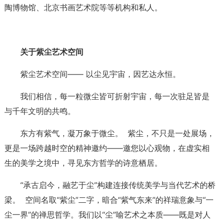
陶博物馆、北京书画艺术院等等机构和私人。
关于紫尘艺术空间
紫尘艺术空间—— 以尘见宇宙，因艺达永恒。
我们相信，每一粒微尘皆可折射宇宙，每一次驻足皆是
与千年文明的共鸣。
东方有紫气，凝万象于微尘。 紫尘，不只是一处展场，
更是一场跨越时空的精神邀约——邀您以心观物，在虚实相
生的美学之境中，寻见东方哲学的诗意栖居。
“承古启今，融艺于尘”构建连接传统美学与当代艺术的桥
梁。 空间名取“紫尘”二字，暗合“紫气东来”的祥瑞意象与“一
尘一界”的禅思哲学。我们以“尘”喻艺术之本质——既是对人