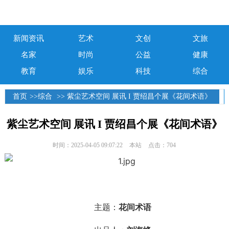
新闻资讯
艺术
文创
文旅
名家
时尚
公益
健康
教育
娱乐
科技
综合
首页
>>
综合
>> 紫尘艺术空间 展讯 I 贾绍昌个展《花间术语》
紫尘艺术空间 展讯 I 贾绍昌个展《花间术语》
时间：2025-04-05 09:07:22
本站
点击：704
主题：
花间术语