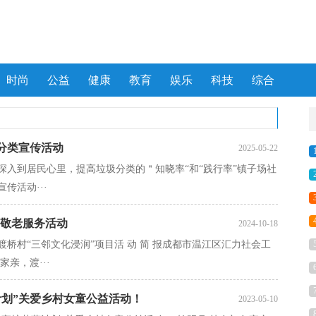
时尚
公益
健康
教育
娱乐
科技
综合
分类宣传活动
2025-05-22
入到居民心里，提高垃圾分类的＂知晓率“和“践行率”镇子场社
传活动···
"敬老服务活动
2024-10-18
渡桥村“三邻文化浸润”项目活 动 简 报成都市温江区汇力社会工
家亲，渡···
计划”关爱乡村女童公益活动！
2023-05-10