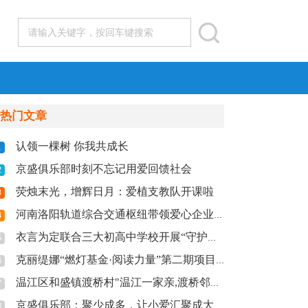
热门文章
认领一棵树 你我共成长
1
京盛俱乐部时刻不忘记用爱回馈社会
2
荧烛末光，增辉日月：爱植支教队开课啦
3
河南洛阳轨道综合交通枢纽带领爱心企业走进洛阳行知中学捐赠图书
4
衣言为定联合三大初高中学校开展“守护花蕾计划”关爱乡村女童公益活动！
5
克丽缇娜“燃灯基金·阅读力量”第二期项目地陕西鄠邑区公益活动
6
温江区和盛镇渡桥村"温江一家亲,渡桥邻里情"敬老服务活动
7
京盛俱乐部：聚少成多，让小爱汇聚成大爱
8