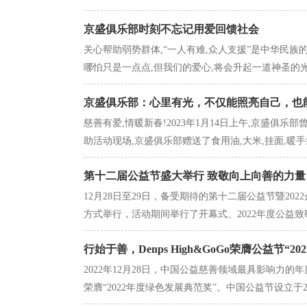
京盛俱乐部时刻不忘记用爱回馈社会
关心帮助弱势群体,“一人有难,众人支援”是中华民族
哪怕只是一点点,但我们的爱心,将会升起一道神圣的光环
京盛俱乐部：心里有光，不仅能照亮自己，也
慈善有爱,情暖新春!2023年1月14日上午,京盛
助活动现场,京盛俱乐部赠送了食用油,大米,挂面,暖手袋
第十二届公益节盛大举行 致敬向上向善的力量
12月28日至29日，备受期待的第十二届公益节暨20
方式举行，活动期间举行了开幕式、2022年度公益致敬
行始于善，Denps High&GoGo荣膺公益节“
2022年12月28日，中国公益慈善领域最具影响力的
荣膺“2022年度绿色发展典范奖”。中国公益节设立于201