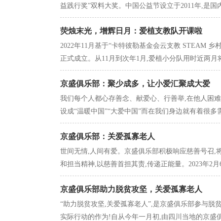
益践行奖”双料大奖。中国公益节设立于2011年,是国内
荧烛末光，增辉日月：爱植支教队开课啦
2022年11月基于“卡特彼勒基金会云支教 STEAM
正式成立。从11月到次年1月,爱植小分队用时近两月将
京盛俱乐部：聚少成多，让小爱汇聚成大爱
我们每个人都心存善念、献爱心、行善举,在他人困难
设成“温暖中国”“大爱中国”而在我们身边就有着很多需
京盛俱乐部：关爱孤寡老人
世间无情,人间有爱。京盛俱乐部积极响应慈善号召,
和担当精神,以慈善首担其责,传递正能量。2023年2月6
京盛俱乐部助力脱贫攻坚，关爱孤寡老人
“助力脱贫攻坚,关爱孤寡老人”,是京盛俱乐部参与
实际行动的作为!自从今年一月初,由四川当地的京盛俱