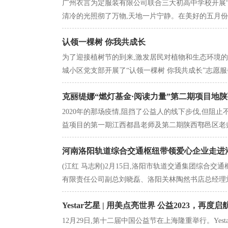
广州衣言为定服装有限公司联合三大初高中学校开展“
清冷的光照彻了万物,天地一片宁静。在美好的五月份,广
认领一棵树 你我共成长
为了迎接植树节的到来,激发居民对植物和生态环境的
城小区党支部开展了“认领一棵树 你我共成长”志愿服务
克丽缇娜“燃灯基金·阅读力量”第二期项目地
2020年的那场疫情,阻挡了公益人的线下步伐,但阻止不
益项目的第一期江西都昌老师及第二期陕西鄠邑区老师
河南洛阳轨道综合交通枢纽带领爱心企业走进
(江红 马志刚)2月15日,洛阳市轨道交通集团综合
有限责任公司副总刘晓磊、洛阳关林陶然书店总经理刘
Yestar艺星 | 用美点亮世界 公益2023，再度启
12月29日,第十二届中国公益节在上海隆重举行。Yest