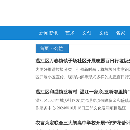
新闻资讯
艺术
文创
文旅
名家
首页
公益
>>
温江区万春镇镇子场社区开展志愿百日行垃圾
为更好推进垃圾分类，引领新时尚，将垃圾分类意识深
区开展小区宣传、现场讲解等形式多样的志愿百日行宣
温江区和盛镇渡桥村"温江一家亲,渡桥邻里情
温江区2024年城乡社区发展治理专项保障资金和盛镇
作服务中心 2024年10月18日三邻文化浸润项目温江一
衣言为定联合三大初高中学校开展“守护花蕾