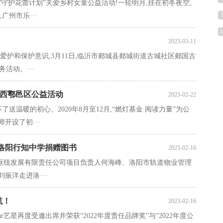
守护花蕾计划”关爱乡村女童公益活动!一轮明月,挂在初冬夜空,
州市乐···
1
2023-03-11
爱护和保护意识,3月11日,临沂市郯城县郯城街道古城社区郯国古
活动。···
陕西鄠邑区公益活动
2023-02-22
了送温暖的初心。2020年8月至12月,“燃灯基金 阅读力量”为公
开设了初···
洛阳行知中学捐赠图书
2023-02-16
交通枢纽发展有限责任公司项目负责人何海峰、洛阳市轨道物业管理
振洋走进洛···
航！
2023-02-16
ar艺星再度受邀出席并荣获“2022年度责任品牌奖”与“2022年度公