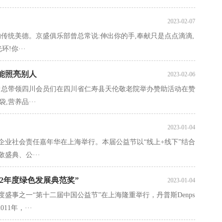
2023-02-07
的传统美德。京盛俱乐部曾总常说:伸出你的手,奉献只是点点滴滴,
!你···
能照亮别人
2023-02-06
俱乐部曾总带领四川会员们在四川省仁寿县天伦敬老院举办赞助活动在赞
,营养品···
2023-01-04
22企业社会责任嘉年华在上海举行。本届公益节以“线上+线下”结合
盛典、公···
2022年度绿色发展典范奖”
2023-01-04
年度盛事之一“第十二届中国公益节”在上海隆重举行，丹普斯Denps
1年，···