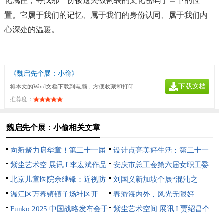
置。它属于我们的记忆、属于我们的身份认同、属于我们内
心深处的温暖。
《魏启先个展：小偷》
下载文档
将本文的Word文档下载到电脑，方便收藏和打印
推荐度：
魏启先个展：小偷相关文章
向新聚力启华章！第二十一届
设计点亮美好生活：第二十一
文博会中芬设计园分会场开幕
紫尘艺术空 展讯 I 李宏斌作品
届文博会中芬设计园分会场即将
安庆市总工会第六届女职工委
展【游心造境】
北京儿童医院余继锋：近视防
开幕
员会 第一次全体会议在望江县
刘国义新加坡个展“混沌之
控不是选择题，而是必答题
温江区万春镇镇子场社区开
召开
上”开幕：用超现实语言重构东
春游海内外，风光无限好
展“分类绿色低碳，共建地球家
Funko 2025 中国战略发布会于
方灵性美学
紫尘艺术空间 展讯 I 贾绍昌个