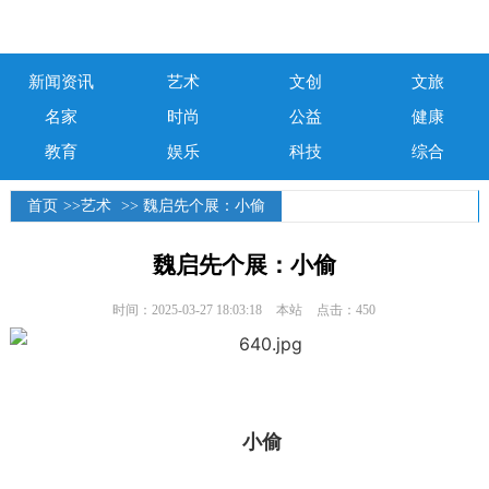
新闻资讯
艺术
文创
文旅
名家
时尚
公益
健康
教育
娱乐
科技
综合
首页
>>
艺术
>> 魏启先个展：小偷
魏启先个展：小偷
时间：2025-03-27 18:03:18
本站
点击：450
小偷