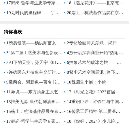
17
鹤岗·哲学与生态学专家谈《大地之眼》——跨界跨学科研讨之一
18
《遇见花开》——北京陈半丁艺术研究会精品艺术展在京开幕
19
划时代的里程碑 ——宇宙生态艺术《鹤岗大地之眼》
20
殇土：杭法基作品展在京开幕
猜你喜欢
1
绣裹银装——杨洪顺苗女油画全国巡展（东莞站）
2
专访绘画师关彦斌，揭开AI绘画的神秘面纱
3
“第二届工艺美术与创新设计博览会”将于4月20日—23日在北京举办
4
放开后深圳商业开始“热闹”，西丽宝能环球汇将画展搬进了商场
5
AI下的天空，孙天宇《01之上》艺术创作自述
6
抽象艺术的破冰之旅——走出国门的东方抽象
7
许德民东方抽象主义研讨会在复旦大学举行
8
紫尘艺术空间展讯 | 肖飞飞个展《兰·境》
9
迎两会、聚新象—著名书画家杜一恕作品欣赏
10
魏启先个展：小偷
11
异境——东方抽象主义艺术展暨上海抽象画会成立六周年邀请展
12
《时光之花》2023首届女性艺术家作品年展在北京当代艺术馆开幕
13
惟美无界-当代朝鲜油画精品展-郑州2023
14
重识巨匠：许铁生与中国现代艺术的南洋之路
15
殇土：杭法基作品展在京开幕
16
传承工匠精神 第二届深圳匠心艺术展开幕
17
鹤岗·哲学与生态学专家谈《大地之眼》——跨界跨学科研讨之一
18
《你好，2024》少儿绘画展在北京宋庄美术馆开幕