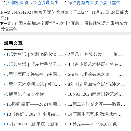
园”垃圾分类宣传活动
深圳璀璨启航
大润发购物卡绿色流通新生
展《花间术语》
陈汉青海外首次个展《墨生
态：京卡收以规范化服务破解资
长》亮相新加坡
NAFI2024南京国际艺术博览会于2024年11月21日-24日盛大
上一篇：
举办
源浪费难题
刘国义新加坡个展“混沌之上”开幕：用超现实语言重构东方
下一篇：
灵性美学
最新文章
1
乐共生活｜朱毅 &陈牧春 双个展
2
展讯 I “棋实媒友”——董子棋艺术沙龙展
3
乐共生活｜「左岸星期天」——陈雷的艺术感应场
4
《苏小松艺术特展》将在上海程十发美术馆推出
5
重识巨匠：许铁生与中国现代艺术的南洋之路
6
抽象艺术的破冰之旅——走出国门的东方抽象
7
紫尘艺术空间展讯 | 肖飞飞个展《兰·境》
8
刘国义新加坡个展“混沌之上”开幕：用超现实语言重构东方灵性美学
9
魏启先个展：小偷
10
NAFI2024南京国际艺术博览会于2024年11月21日-24日盛大举办
11
初绽·融汇——2024东莞市油画家提名展
12
第二届时光之花——致青春在北京当代艺术馆开展
13
《你好，2024》少儿绘画展在北京宋庄美术馆开幕
14
宇宙生态艺术|激活城市的芯片——《鹤岗大地之眼》研讨之三
15
烎/2024中国·宋庄（国际）当代艺术跨年展在北京宋庄艺术星链开幕
16
异见——2023东方抽象主义艺术展暨上海抽象画会七周年大展