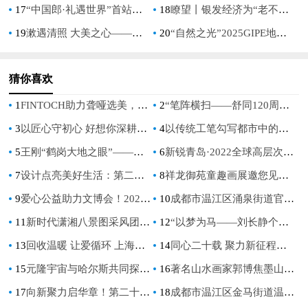
17
“中国郎·礼遇世界”首站落幕 开启中国白酒国际化新征程
18
瞭望丨银发经济为“老不出川”添新注脚
19
漱遇清照 大美之心——朱曜奎艺术展在北京第15届宋庄文化艺术季开幕
20
“自然之光”2025GIPE地理标志青少年儿童艺术双年展在京启动
猜你喜欢
1
FINTOCH助力聋哑选美，改善困境共同努力
2
“笔阵横扫——舒同120周年诞辰书法文献展”暨学术交流会在上海推出
3
以匠心守初心 好想你深耕红枣全产业链，铸就河南荣誉
4
以传统工笔勾写都市中的抒情，鲍莺展“花开有时”
5
王刚“鹤岗大地之眼”——艺术家参与地球生态养护的创举
6
新锐青岛·2022全球高层次人才创新创业大赛 总决赛圆满落幕
7
设计点亮美好生活：第二十一届文博会中芬设计园分会场即将开幕
8
祥龙御苑童趣画展邀您见证最美永安
9
爱心公益助力文博会！2022琥珀精品鉴赏暨慈善拍卖会圆满结束
10
成都市温江区涌泉街道官河社区全龄友好·多彩官河项目开展“唱响官河梦，舞出精彩人生”中老年歌舞会活动
11
新时代潇湘八景图采风团永州行
12
“以梦为马——刘长静个人作品展”盛大开幕，艺术之梦绽放宋庄
13
回收温暖 让爱循环 上海惠众绿色公益发展促进中心携手宋庆龄儿童阅读室启动2023年度公益计划
14
同心二十载 聚力新征程丨国寿寿险启动上市二十周年纪念活动
15
元隆宇宙与哈尔斯共同探索元宇宙IP新销售模式
16
著名山水画家郭博焦墨山水展《墨韵玉华》首次在上海举行
17
向新聚力启华章！第二十一届文博会中芬设计园分会场开幕
18
成都市温江区金马街道温泉社区开展消防宣传演练活动