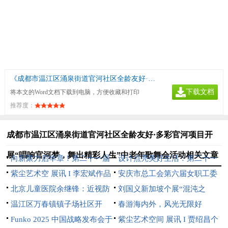
《成都市温江区涌泉街道官河社区全龄友好·多彩官河项目开展“唱响官河梦，舞出精彩人生”中老年歌舞会活动》
下载文档
将本文的Word文档下载到电脑，方便收藏和打印
推荐度：
成都市温江区涌泉街道官河社区全龄友好·多彩官河项目开
展“唱响官河梦，舞出精彩人生”中老年歌舞会活动相关文章
向新聚力启华章！第二十一届
设计点亮美好生活：第二十一
文博会中芬设计园分会场开幕
紫尘艺术空 展讯 I 李宏斌作品
届文博会中芬设计园分会场即将
安庆市总工会第六届女职工委
展【游心造境】
北京儿童医院余继锋：近视防
开幕
员会 第一次全体会议在望江县
刘国义新加坡个展“混沌之
控不是选择题，而是必答题
温江区万春镇镇子场社区开
召开
上”开幕：用超现实语言重构东
春游海内外，风光无限好
展“分类绿色低碳，共建地球家
Funko 2025 中国战略发布会于
方灵性美学
紫尘艺术空间 展讯 I 贾绍昌个