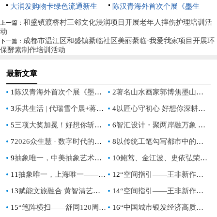
园”垃圾分类宣传活动
深圳璀璨启航
大润发购物卡绿色流通新生
展《花间术语》
陈汉青海外首次个展《墨生
态：京卡收以规范化服务破解资
长》亮相新加坡
和盛镇渡桥村三邻文化浸润项目开展老年人摔伤护理培训活
上一篇：
动
源浪费难题
成都市温江区和盛镇綦临社区美丽綦临·我爱我家项目开展环
下一篇：
保酵素制作培训活动
最新文章
1
陈汉青海外首次个展《墨生长》亮相新加坡
2
著名山水画家郭博焦墨山水展《墨韵玉华》首次在上海举行
3
乐共生活 | 代瑞雪个展+蒋龙&马英强双人展
4
以匠心守初心 好想你深耕红枣全产业链，铸就河南荣誉
5
三项大奖加冕！好想你斩获第十七届虎啸奖多项重磅荣誉
6
智汇设计・聚两岸融万象 中芬设计园分会场点亮文博会
7
2026众生慧 · 数字时代的佛文化信仰与共修实践交流会在泰国曼谷成功举办
8
以传统工笔勾写都市中的抒情，鲍莺展“花开有时”
9
抽象唯一，中美抽象艺术交流展在上海隆重举行
10
鲍莺、金江波、史依弘荣获“文化和旅游部优秀专家艺术家”称号
11
抽象唯一，上海唯一——上海夏威夷抽象艺术交流展暨上海抽象画会成立二十五周年大展
12
“空间指引——王非新作展”在北京798桥艺术空间展出
13
赋能文旅融合 黄智清艺术展在泰宁山谷开幕
14
“空间指引——王非新作展” 在北京798桥空间展出
15
“笔阵横扫——舒同120周年诞辰书法文献展”暨学术交流会在上海推出
16
“中国城市银发经济高质量发展指数”评价体系在成都发布