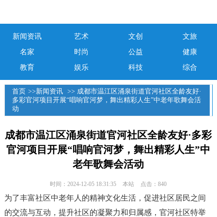
新闻资讯
艺术
文创
文旅
名家
时尚
公益
健康
教育
娱乐
科技
综合
首页
>>
新闻资讯
>> 成都市温江区涌泉街道官河社区全龄友好·
多彩官河项目开展“唱响官河梦，舞出精彩人生”中老年歌舞会活
动
成都市温江区涌泉街道官河社区全龄友好·多彩
官河项目开展“唱响官河梦，舞出精彩人生”中
老年歌舞会活动
时间：2024-12-05 18:31:35
本站
点击：840
为了丰富社区中老年人的精神文化生活，促进社区居民之间
的交流与互动，提升社区的凝聚力和归属感，官河社区特举