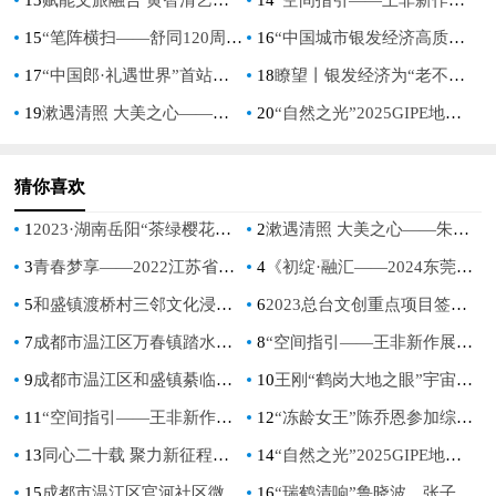
15
“笔阵横扫——舒同120周年诞辰书法文献展”暨学术交流会在上海推出
16
“中国城市银发经济高质量发展指数”评价体系在成都发布
17
“中国郎·礼遇世界”首站落幕 开启中国白酒国际化新征程
18
瞭望丨银发经济为“老不出川”添新注脚
19
漱遇清照 大美之心——朱曜奎艺术展在北京第15届宋庄文化艺术季开幕
20
“自然之光”2025GIPE地理标志青少年儿童艺术双年展在京启动
猜你喜欢
1
2023·湖南岳阳“茶绿樱花红·洞庭春”茶文化节
2
漱遇清照 大美之心——朱曜奎艺术展在北京第15届宋庄文化艺术季开幕
3
青春梦享——2022江苏省青年美术家协会新人作品展隆重开幕
4
《初绽·融汇——2024东莞市油画家提名展》跨界艺术盛宴璀璨开幕
5
和盛镇渡桥村三邻文化浸润项目开展老年人摔伤护理培训活动
6
2023总台文创重点项目签约成功与广东出品传媒达成战略合作
7
成都市温江区万春镇踏水桥社区开展“垃圾分类久久为功，便民利民人人受益”主题活动
8
“空间指引——王非新作展” 在北京798桥空间展出
9
成都市温江区和盛镇綦临社区美丽綦临·我爱我家项目开展环保酵素制作培训活动
10
王刚“鹤岗大地之眼”宇宙生态艺术项目正式落成
11
“空间指引——王非新作展”在北京798桥艺术空间展出
12
“冻龄女王”陈乔恩参加综艺《你好星朋友》节目化身职业打工人
13
同心二十载 聚力新征程丨国寿寿险启动上市二十周年纪念活动
14
“自然之光”2025GIPE地理标志青少年儿童艺术双年展在京启动
15
成都市温江区官河社区微网赋能·动力官河项目外出参访学习活动
16
“瑞鹤清响”鲁晓波、张子康和谢小铨湾区艺术行·澳门书画作品展顺利开幕