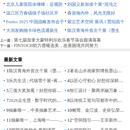
展【游心造境】
北京儿童医院余继锋：近视防
开幕
员会 第一次全体会议在望江县
刘国义新加坡个展“混沌之
控不是选择题，而是必答题
温江区万春镇镇子场社区开
召开
上”开幕：用超现实语言重构东
春游海内外，风光无限好
展“分类绿色低碳，共建地球家
Funko 2025 中国战略发布会于
方灵性美学
紫尘艺术空间 展讯 I 贾绍昌个
园”垃圾分类宣传活动
深圳璀璨启航
大润发购物卡绿色流通新生
展《花间术语》
陈汉青海外首次个展《墨生
态：京卡收以规范化服务破解资
长》亮相新加坡
第七届加拿大蒙特利尔欢乐春节庙会圆满落幕
上一篇：
FINTOCH助力聋哑选美，改善困境共同努力
下一篇：
源浪费难题
最新文章
1
陈汉青海外首次个展《墨生长》亮相新加坡
2
著名山水画家郭博焦墨山水展《墨韵玉华》首次在上海举行
3
乐共生活 | 代瑞雪个展+蒋龙&马英强双人展
4
以匠心守初心 好想你深耕红枣全产业链，铸就河南荣誉
5
三项大奖加冕！好想你斩获第十七届虎啸奖多项重磅荣誉
6
智汇设计・聚两岸融万象 中芬设计园分会场点亮文博会
7
2026众生慧 · 数字时代的佛文化信仰与共修实践交流会在泰国曼谷成功举办
8
以传统工笔勾写都市中的抒情，鲍莺展“花开有时”
9
抽象唯一，中美抽象艺术交流展在上海隆重举行
10
鲍莺、金江波、史依弘荣获“文化和旅游部优秀专家艺术家”称号
11
抽象唯一，上海唯一——上海夏威夷抽象艺术交流展暨上海抽象画会成立二十五周年大展
12
“空间指引——王非新作展”在北京798桥艺术空间展出
13
赋能文旅融合 黄智清艺术展在泰宁山谷开幕
14
“空间指引——王非新作展” 在北京798桥空间展出