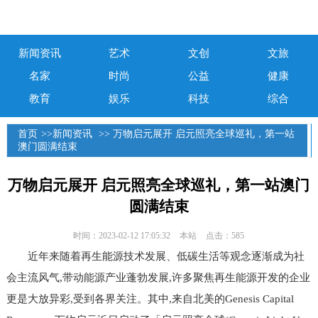
新闻资讯
艺术
文创
文旅
名家
时尚
公益
健康
教育
娱乐
科技
综合
首页
>>
新闻资讯
>> 万物启元展开 启元照亮全球巡礼，第一站
澳门圆满结束
万物启元展开 启元照亮全球巡礼，第一站澳门
圆满结束
时间：2023-02-12 17:05:32
本站
点击：585
近年来随着再生能源技术发展、低碳生活等观念逐渐成为社
会主流风气,带动能源产业蓬勃发展,许多聚焦再生能源开发的企业
更是大放异彩,受到各界关注。其中,来自北美的Genesis Capital