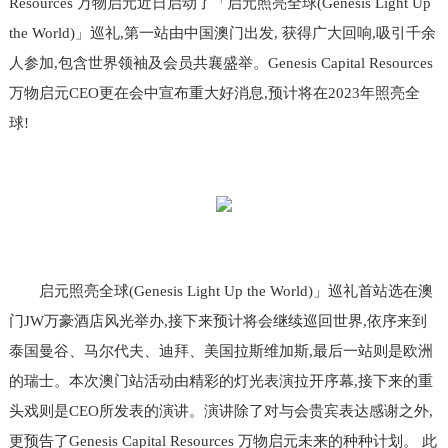
Resources 万物启元近日启动了「启元照亮全球(Genesis Light Up
the World)」巡礼,第一站由中国澳门出发, 获得广大回响,吸引千余
人参加,包含世界领袖及会员共襄盛举。Genesis Capital Resources
万物启元CEO更在会中宣布重大好消息,预计将在2023年照亮全
球!
启元照亮全球(Genesis Light Up the World)」巡礼首站选在澳
门JW万豪酒店风光举办,接下来预计将会继续巡回世界,依序来到
泰国曼谷、马尔代夫、迪拜、美国拉斯维加斯,最后一站则是欧洲
的瑞士。本次澳门站活动由精彩的灯光表演拉开序幕,接下来的重
头戏则是CEO所发表的演讲。演讲除了对与会贵宾表达感谢之外,
更预告了Genesis Capital Resources 万物启元未来的种种计划。 此