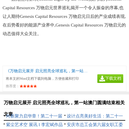
Capital Resources 万物启元世界巡礼揭开一个令人振奋的序幕,也
让人期待Genesis Capital Resources 万物启元日后的产业成绩表现,
在后势看好的能源产业界中,Genesis Capital Resources 万物启元的
动态值得大众关注。
《万物启元展开 启元照亮全球巡礼，第一站澳门圆满结束》
下载文档
将本文的Word文档下载到电脑，方便收藏和打印
推荐度：
万物启元展开 启元照亮全球巡礼，第一站澳门圆满结束相关
文章
向新聚力启华章！第二十一届
设计点亮美好生活：第二十一
文博会中芬设计园分会场开幕
紫尘艺术空 展讯 I 李宏斌作品
届文博会中芬设计园分会场即将
安庆市总工会第六届女职工委