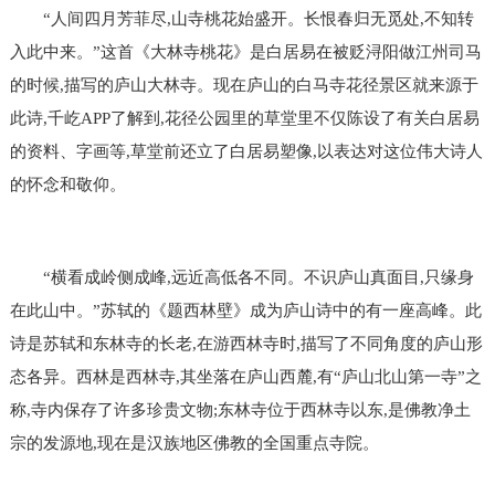
“人间四月芳菲尽,山寺桃花始盛开。长恨春归无觅处,不知转
入此中来。”这首《大林寺桃花》是白居易在被贬浔阳做江州司马
的时候,描写的庐山大林寺。现在庐山的白马寺花径景区就来源于
此诗,千屹APP了解到,花径公园里的草堂里不仅陈设了有关白居易
的资料、字画等,草堂前还立了白居易塑像,以表达对这位伟大诗人
的怀念和敬仰。
“横看成岭侧成峰,远近高低各不同。不识庐山真面目,只缘身
在此山中。”苏轼的《题西林壁》成为庐山诗中的有一座高峰。此
诗是苏轼和东林寺的长老,在游西林寺时,描写了不同角度的庐山形
态各异。西林是西林寺,其坐落在庐山西麓,有“庐山北山第一寺”之
称,寺内保存了许多珍贵文物;东林寺位于西林寺以东,是佛教净土
宗的发源地,现在是汉族地区佛教的全国重点寺院。