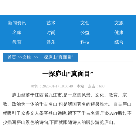
新闻资讯
艺术
文创
文旅
名家
时尚
公益
健康
教育
娱乐
科技
综合
首页
>>
文旅
>> 一探庐山“真面目”
一探庐山“真面目”
时间：2023-01-17 10:38:49
本站
点击：680
庐山坐落于江西省九江市,是一座集风景、文化、
教育
、宗
教、政治为一体的千古名山,也是我国著名的避暑胜地。自古庐山
就吸引了众多文人墨客登山远眺,留下了千古名篇,千屹APP听过不
少描写庐山景色的诗句,下面就跟随诗人的脚步游览庐山。