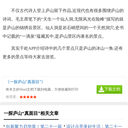
不仅古代诗人登上庐山留下作品,近现代也有很多围绕庐山的
诗词。毛主席笔下的“天生一个仙人洞,无限风光在险峰”描写的就
是庐山的锦绣谷景区。仙人洞是岩石峭壁间的一个天然洞穴,史书
中记载的“一滴泉”蕴藏其中,是庐山景区内著名的景点。
其实千屹APP介绍诗中的几个景点只是庐山的冰山一角,还有
更多的景点等待大家去游览。
《一探庐山“真面目”》
下载文档
将本文的Word文档下载到电脑，方便收藏和打印
推荐度：
一探庐山“真面目”相关文章
向新聚力启华章！第二十一届
设计点亮美好生活：第二十一