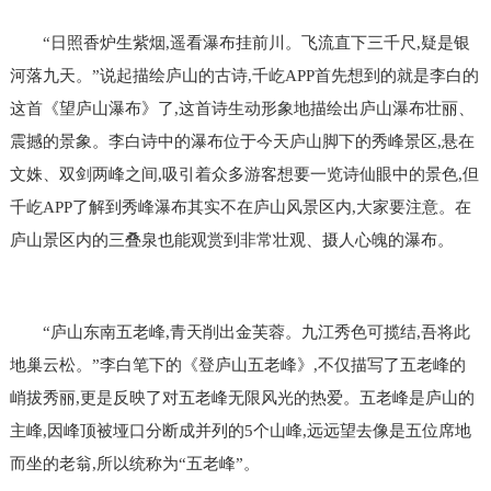
“日照香炉生紫烟,遥看瀑布挂前川。飞流直下三千尺,疑是银
河落九天。”说起描绘庐山的古诗,千屹APP首先想到的就是李白的
这首《望庐山瀑布》了,这首诗生动形象地描绘出庐山瀑布壮丽、
震撼的景象。李白诗中的瀑布位于今天庐山脚下的秀峰景区,悬在
文姝、双剑两峰之间,吸引着众多游客想要一览诗仙眼中的景色,但
千屹APP了解到秀峰瀑布其实不在庐山风景区内,大家要注意。在
庐山景区内的三叠泉也能观赏到非常壮观、摄人心魄的瀑布。
“庐山东南五老峰,青天削出金芙蓉。九江秀色可揽结,吾将此
地巢云松。”李白笔下的《登庐山五老峰》,不仅描写了五老峰的
峭拔秀丽,更是反映了对五老峰无限风光的热爱。五老峰是庐山的
主峰,因峰顶被垭口分断成并列的5个山峰,远远望去像是五位席地
而坐的老翁,所以统称为“五老峰”。