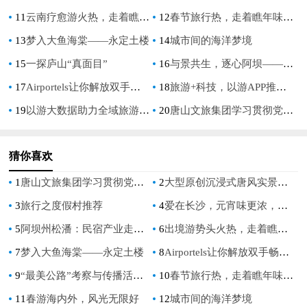
11
云南疗愈游火热，走着瞧数条云南线齐发
12
春节旅行热，走着瞧年味路线受追捧
13
梦入大鱼海棠——永定土楼
14
城市间的海洋梦境
15
一探庐山“真面目”
16
与景共生，逐心阿坝——2022熊猫家园·净土阿坝“网红最喜欢的十大景区”正式出炉！
17
Airportels让你解放双手畅游泰国！便捷行李寄存服务让快乐翻倍！
18
旅游+科技，以游APP推动旅游业转型升级
19
以游大数据助力全域旅游新发展
20
唐山文旅集团学习贯彻党的二十大精神“五部曲”
猜你喜欢
1
唐山文旅集团学习贯彻党的二十大精神“五部曲”
2
大型原创沉浸式唐风实景乐园启唐城开票 龙湾温泉度假区再添华彩
3
旅行之度假村推荐
4
爱在长沙，元宵味更浓，洋湖水街花式闹元宵！
5
阿坝州松潘：民宿产业走出乡村振兴“新路子”
6
出境游势头火热，走着瞧开启泰国行
7
梦入大鱼海棠——永定土楼
8
Airportels让你解放双手畅游泰国！便捷行李寄存服务让快乐翻倍！
9
“最美公路”考察与传播活动再启 长白山助力发现“中国极致景观”
10
春节旅行热，走着瞧年味路线受追捧
11
春游海内外，风光无限好
12
城市间的海洋梦境