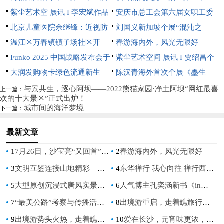
文博会中芬设计园分会场开幕
紫尘艺术空 展讯 I 李宏斌作品
届文博会中芬设计园分会场即将
安庆市总工会第六届女职工委
展【游心造境】
北京儿童医院余继锋：近视防
开幕
员会 第一次全体会议在望江县
刘国义新加坡个展“混沌之
控不是选择题，而是必答题
温江区万春镇镇子场社区开
召开
上”开幕：用超现实语言重构东
春游海内外，风光无限好
展“分类绿色低碳，共建地球家
Funko 2025 中国战略发布会于
方灵性美学
紫尘艺术空间 展讯 I 贾绍昌个
园”垃圾分类宣传活动
深圳璀璨启航
大润发购物卡绿色流通新生
展《花间术语》
陈汉青海外首次个展《墨生
态：京卡收以规范化服务破解资
长》亮相新加坡
与景共生，逐心阿坝——2022熊猫家园·净土阿坝“网红最喜
上一篇：
欢的十大景区”正式出炉！
源浪费难题
城市间的海洋梦境
下一篇：
最新文章
1
7月26日，沙宝亮“又回首”巡回演出乐山站：文旅钜惠，畅享盛夏狂欢！
2
春游海内外，风光无限好
3
文明互鉴连接山地精彩——2024“国际山地旅游日”主题活动 在法国尼斯启幕 ​
4
东华禅行 我心向往 禅行西域 回归家园-东华禅&场景运动敦煌戈壁行
5
大型原创沉浸式唐风实景乐园启唐城开票 龙湾温泉度假区再添华彩
6
人气博主孔奕涵新书《in旅行：路过世界》即将上市
7
“最美公路”考察与传播活动再启 长白山助力发现“中国极致景观”
8
出境游重启，走着瞧旅行为行业注入活力
9
出境游势头火热，走着瞧开启泰国行
10
爱在长沙，元宵味更浓，洋湖水街花式闹元宵！