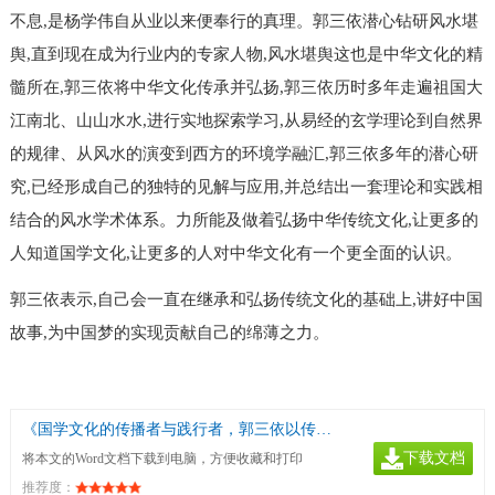
不息,是杨学伟自从业以来便奉行的真理。郭三依潜心钻研风水堪
舆,直到现在成为行业内的专家人物,风水堪舆这也是中华文化的精
髓所在,郭三依将中华文化传承并弘扬,郭三依历时多年走遍祖国大
江南北、山山水水,进行实地探索学习,从易经的玄学理论到自然界
的规律、从风水的演变到西方的环境学融汇,郭三依多年的潜心研
究,已经形成自己的独特的见解与应用,并总结出一套理论和实践相
结合的风水学术体系。力所能及做着弘扬中华传统文化,让更多的
人知道国学文化,让更多的人对中华文化有一个更全面的认识。
郭三依表示,自己会一直在继承和弘扬传统文化的基础上,讲好中国
故事,为中国梦的实现贡献自己的绵薄之力。
《国学文化的传播者与践行者，郭三依以传播传统国学文化为己任》
下载文档
将本文的Word文档下载到电脑，方便收藏和打印
推荐度：