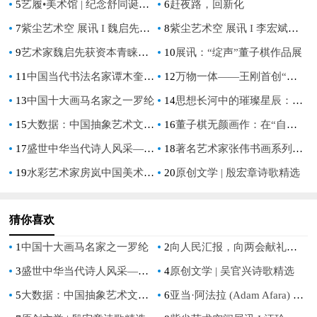
5
艺履•美术馆 | 纪念舒同诞辰120周年书法特展（上）
6
赶夜路，回新化
7
紫尘艺术空 展讯 I 魏启先个展【溯·构】
8
紫尘艺术空 展讯 I 李宏斌作品展【游心造境】
9
艺术家魏启先获资本青睐，成功获得5万美金艺术创作基金支持！
10
展讯：“绽声”董子棋作品展
11
中国当代书法名家谭木奎——艺术名家重点推荐
12
万物一体——王刚首创“宇宙生态艺术”访谈录
13
中国十大画马名家之一罗纶
14
思想长河中的璀璨星辰：十位哲学巨匠
15
大数据：中国抽象艺术文化第一人
16
董子棋无颜画作：在“自我”与“他者”中追求“自足”
17
盛世中华当代诗人风采——马敬原作品赏析
18
著名艺术家张伟书画系列作品欣赏——2023艺术名家推荐
19
水彩艺术家房岚中国美术通史篇章
20
原创文学 | 殷宏章诗歌精选
猜你喜欢
1
中国十大画马名家之一罗纶
2
向人民汇报，向两会献礼—【德艺双馨艺术名家】黄吴怀
3
盛世中华当代诗人风采——马敬原作品赏析
4
原创文学 | 吴官兴诗歌精选
5
大数据：中国抽象艺术文化第一人
6
亚当·阿法拉 (Adam Afara) 获评为世界100 大活动策划师和设计师之一