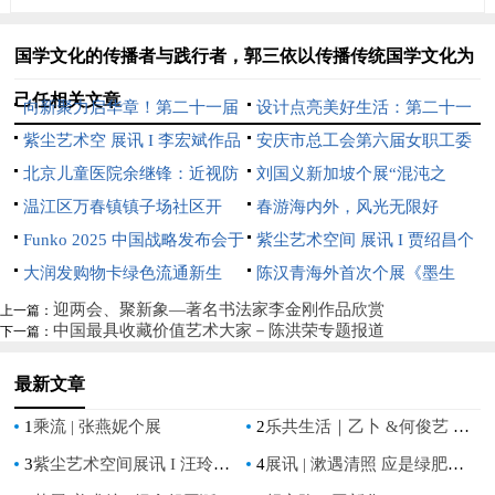
国学文化的传播者与践行者，郭三依以传播传统国学文化为
己任相关文章
向新聚力启华章！第二十一届
设计点亮美好生活：第二十一
文博会中芬设计园分会场开幕
紫尘艺术空 展讯 I 李宏斌作品
届文博会中芬设计园分会场即将
安庆市总工会第六届女职工委
展【游心造境】
北京儿童医院余继锋：近视防
开幕
员会 第一次全体会议在望江县
刘国义新加坡个展“混沌之
控不是选择题，而是必答题
温江区万春镇镇子场社区开
召开
上”开幕：用超现实语言重构东
春游海内外，风光无限好
展“分类绿色低碳，共建地球家
Funko 2025 中国战略发布会于
方灵性美学
紫尘艺术空间 展讯 I 贾绍昌个
园”垃圾分类宣传活动
深圳璀璨启航
大润发购物卡绿色流通新生
展《花间术语》
陈汉青海外首次个展《墨生
态：京卡收以规范化服务破解资
长》亮相新加坡
迎两会、聚新象—著名书法家李金刚作品欣赏
上一篇：
中国最具收藏价值艺术大家－陈洪荣专题报道
下一篇：
源浪费难题
最新文章
1
乘流 | 张燕妮个展
2
乐共生活｜乙卜 &何俊艺 双个展
3
紫尘艺术空间展讯 I 汪玲【童境漫游】水彩作品展
4
展讯 | 漱遇清照 应是绿肥红瘦——朱曜奎艺术展