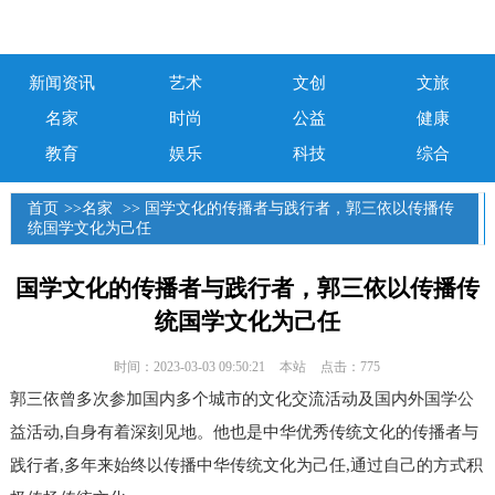
新闻资讯
艺术
文创
文旅
名家
时尚
公益
健康
教育
娱乐
科技
综合
首页
>>
名家
>> 国学文化的传播者与践行者，郭三依以传播传
统国学文化为己任
国学文化的传播者与践行者，郭三依以传播传
统国学文化为己任
时间：2023-03-03 09:50:21
本站
点击：775
郭三依曾多次参加国内多个城市的文化交流活动及国内外国学
公
益
活动,自身有着深刻见地。他也是中华优秀传统文化的传播者与
践行者,多年来始终以传播中华传统文化为己任,通过自己的方式积