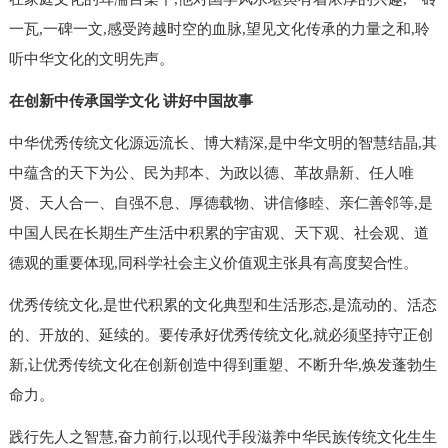
一瓦,一碑一文,感受跨越时空的血脉,望见文化传承的力量之和,聆
听中华文化的文明先声。
在创新中传承国学文化 讲好中国故事
中华优秀传统文化源远流长、博大精深,是中华文明的智慧结晶,其
中蕴含的天下为公、民为邦本、为政以德、革故鼎新、任人唯
贤、天人合一、自强不息、厚德载物、讲信修睦、亲仁善邻等,是
中国人民在长期生产生活中积累的宇宙观、天下观、社会观、道
德观的重要体现,同科学社会主义价值观主张具有高度契合性。
优秀传统文化,是世代积累的文化典型和生活形态,是流动的、活态
的、开放的、延续的。要传承好优秀传统文化,就必须坚持守正创
新,让优秀传统文化在创新创造中得到重塑、不断升华,焕发蓬勃生
命力。
践行先人之智慧,奋力前行,以现代手段滋养中华民族传统文化生生