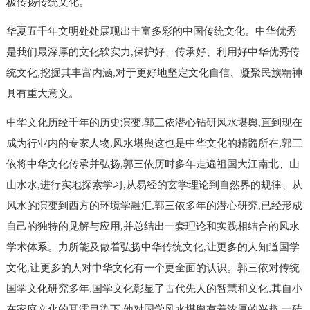
极传扬传统文化。
华夏五千年文明处处展现出丰富多彩的中国传统文化。中华优秀
是我们最深厚的文化软实力,保护好、传承好、利用好中华优秀传
统文化,挖掘其丰富内涵,对于更好地坚定文化自信、凝聚民族精神
具有重大意义。
中华文化
历经千年的历史演变,郭三依潜心钻研风水堪舆,直到现在
成为行业内的专家人物,风水堪舆这也是中华文化的精髓所在,郭三
依将中华文化传承并弘扬,郭三依历时多年走遍祖国大江南北、山
山水水,进行实地探索学习,从易经的玄学理论到自然界的规律、从
风水的演变到西方的环境学融汇,郭三依多年的潜心研究,已经形成
自己的独特的见解与应用,并总结出一套理论和实践相结合的风水
学术体系。力所能及做着弘扬中华传统文化,让更多的人知道国学
文化,让更多的人对中华文化有一个更全面的认识。郭三依对传统
国学文化研究多年,国学文化彰显了古代先人的智慧和文化,其自小
在家庭文化的耳濡目染下,他对国学风水堪舆有着浓厚的兴趣,一砖