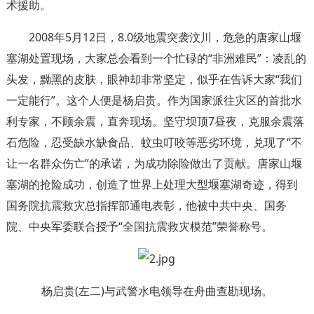
术援助。
2008年5月12日，8.0级地震突袭汶川，危急的唐家山堰
塞湖处置现场，大家总会看到一个忙碌的“非洲难民”：凌乱的
头发，黝黑的皮肤，眼神却非常坚定，似乎在告诉大家“我们
一定能行”。这个人便是杨启贵。作为国家派往灾区的首批水
利专家，不顾余震，直奔现场。坚守坝顶7昼夜，克服余震落
石危险，忍受缺水缺食品、蚊虫叮咬等恶劣环境，兑现了“不
让一名群众伤亡”的承诺，为成功除险做出了贡献。唐家山堰
塞湖的抢险成功，创造了世界上处理大型堰塞湖奇迹，得到
国务院抗震救灾总指挥部通电表彰，他被中共中央、国务
院、中央军委联合授予“全国抗震救灾模范”荣誉称号。
杨启贵(左二)与武警水电领导在舟曲查勘现场。