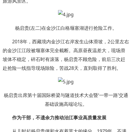
旅游风景区。
杨启贵(左二)在金沙江白格堰塞湖进行抢险工作。
2018年，西藏境内金沙江右岸发生山体滑坡，2公里左右
的金沙江江段被堰塞体完全截断。高原昼夜温差大，现场滑
坡体不稳定，碎石时有滚落，杨启贵不顾危险，前后三次赶
赴抢险一线指导现场除险，苦战28天，直到取得了胜利。
杨启贵出席第十届国际桥梁与隧道技术大会暨‘一带一路’交通
基础设施高端论坛。
作为干部，不遗余力推动治江事业高质量发展
从儿时起杨启贵便和水有着莫大的缘分。1979年，不满