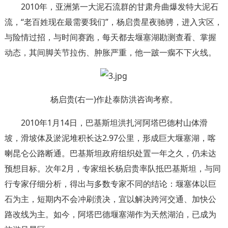
2010年，亚洲第一大泥石流群的甘肃舟曲爆发特大泥石
流，“老百姓现在最需要我们”，杨启贵星夜驰骋，进入灾区，
与险情过招，与时间赛跑，每天都去堰塞湖勘测查看、掌握
动态，其间脚关节拉伤、肿胀严重，他一跛一瘸不下火线。
杨启贵(右一)作赴泰防洪咨询考察。
2010年1月14日，巴基斯坦洪扎河阿塔巴德村山体滑
坡，滑坡体及淤泥堆积长达2.97公里，形成巨大堰塞湖，喀
喇昆仑公路断通。巴基斯坦政府组织处置一年之久，仍未达
预想目标。次年2月，专家组长杨启贵率队抵巴基斯坦，与同
行专家仔细分析，得出与多数专家不同的结论：堰塞体以巨
石为主，短期内不会冲刷溃决，宜以解决跨河交通、加快公
路改线为主。如今，阿塔巴德堰塞湖作为天然湖泊，已成为