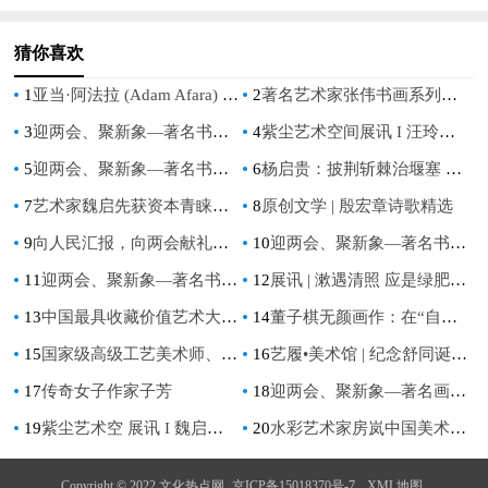
猜你喜欢
1
亚当·阿法拉 (Adam Afara) 获评为世界100 大活动策划师和设计师之一
2
著名艺术家张伟书画系列作品欣赏——2023艺术名家推荐
3
迎两会、聚新象—著名书法家盛灿明作品欣赏
4
紫尘艺术空间展讯 I 汪玲【童境漫游】水彩作品展
5
迎两会、聚新象—著名书画家李志松作品欣赏
6
杨启贵：披荆斩棘治堰塞 运筹帷幄领头人
7
艺术家魏启先获资本青睐，成功获得5万美金艺术创作基金支持！
8
原创文学 | 殷宏章诗歌精选
9
向人民汇报，向两会献礼—【德艺双馨艺术名家】黄吴怀
10
迎两会、聚新象—著名书法家杜春富作品欣赏
11
迎两会、聚新象—著名书法家潘志毅作品欣赏
12
展讯 | 漱遇清照 应是绿肥红瘦——朱曜奎艺术展
13
中国最具收藏价值艺术大家－陈洪荣专题报道
14
董子棋无颜画作：在“自我”与“他者”中追求“自足”
15
国家级高级工艺美术师、非遗传承人、觉师陶瓷林一豪作品馆藏作品
16
艺履•美术馆 | 纪念舒同诞辰120周年书法特展（上）
17
传奇女子作家子芳
18
迎两会、聚新象—著名画家刘尔荣作品欣赏
19
紫尘艺术空 展讯 I 魏启先个展【溯·构】
20
水彩艺术家房岚中国美术通史篇章
Copyright © 2022 文化热点网
京ICP备15018370号-7
XML地图