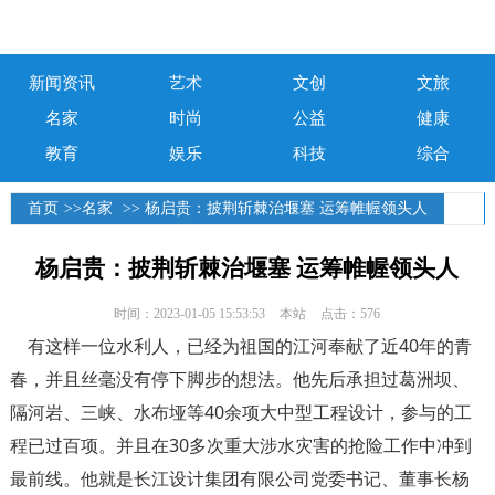
新闻资讯
艺术
文创
文旅
名家
时尚
公益
健康
教育
娱乐
科技
综合
首页
>>
名家
>> 杨启贵：披荆斩棘治堰塞 运筹帷幄领头人
杨启贵：披荆斩棘治堰塞 运筹帷幄领头人
时间：2023-01-05 15:53:53
本站
点击：576
有这样一位水利人，已经为祖国的江河奉献了近40年的青
春，并且丝毫没有停下脚步的想法。他先后承担过葛洲坝、
隔河岩、三峡、水布垭等40余项大中型工程设计，参与的工
程已过百项。并且在30多次重大涉水灾害的抢险工作中冲到
最前线。他就是长江设计集团有限公司党委书记、董事长杨