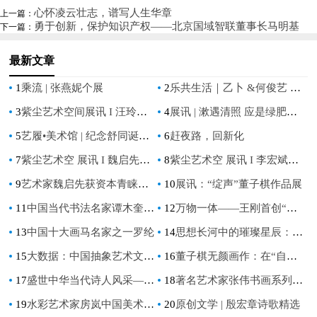
态：京卡收以规范化服务破解资
长》亮相新加坡
心怀凌云壮志，谱写人生华章
上一篇：
勇于创新，保护知识产权——北京国域智联董事长马明基
下一篇：
源浪费难题
最新文章
1
乘流 | 张燕妮个展
2
乐共生活｜乙卜 &何俊艺 双个展
3
紫尘艺术空间展讯 I 汪玲【童境漫游】水彩作品展
4
展讯 | 漱遇清照 应是绿肥红瘦——朱曜奎艺术展
5
艺履•美术馆 | 纪念舒同诞辰120周年书法特展（上）
6
赶夜路，回新化
7
紫尘艺术空 展讯 I 魏启先个展【溯·构】
8
紫尘艺术空 展讯 I 李宏斌作品展【游心造境】
9
艺术家魏启先获资本青睐，成功获得5万美金艺术创作基金支持！
10
展讯：“绽声”董子棋作品展
11
中国当代书法名家谭木奎——艺术名家重点推荐
12
万物一体——王刚首创“宇宙生态艺术”访谈录
13
中国十大画马名家之一罗纶
14
思想长河中的璀璨星辰：十位哲学巨匠
15
大数据：中国抽象艺术文化第一人
16
董子棋无颜画作：在“自我”与“他者”中追求“自足”
17
盛世中华当代诗人风采——马敬原作品赏析
18
著名艺术家张伟书画系列作品欣赏——2023艺术名家推荐
19
水彩艺术家房岚中国美术通史篇章
20
原创文学 | 殷宏章诗歌精选